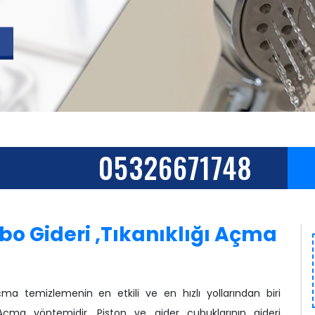
05326671748
o Gideri ,Tıkanıklığı Açma
ma temizlemenin en etkili ve en hızlı yollarından biri
Açma yöntemidir. Piston ve gider çubuklarının gideri