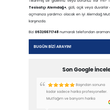
Tıkanmış bir gideriniz veya borunuz var mı
Tesisatçı Alemdağ+
, gizli, açık veya duvarla
açmanıza yardımcı olacak en iyi Alemdağ Mutfa
karşınızda.
Bizi
05326671748
numaralı telefondan aramanız 
BUGÜN BİZİ ARAYIN!
Son Google İncel
Başından sonuna
kadar sadece harika profesyoneller.
Mutfağım ve banyom harika
görünüyordu ve aldığım diğer tüm