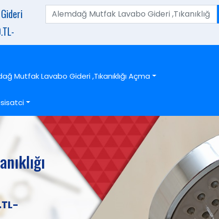
Gideri
.TL-
ağ Mutfak Lavabo Gideri ,Tıkanıklığı Açma
sisatci
anıklığı
.TL-