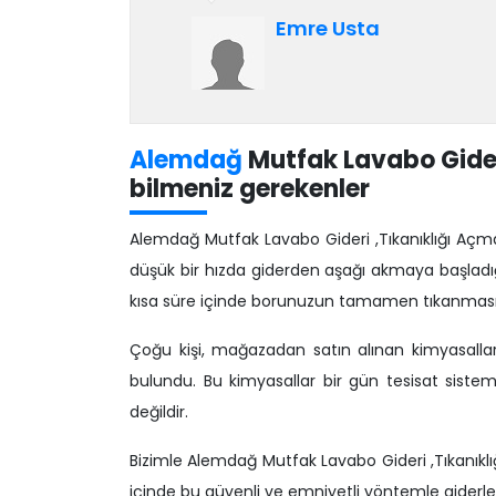
tekliflerden oldukça ucuzdu. İşi
Emre Usta
planlanandan çok önce
tamamladılar. Şiddetle tavsiye edilir!
Alemdağ
Mutfak Lavabo Gider
bilmeniz gerekenler
Alemdağ Mutfak Lavabo Gideri ,Tıkanıklığı Açma
düşük bir hızda giderden aşağı akmaya başladığı 
kısa süre içinde borunuzun tamamen tıkanması
Çoğu kişi, mağazadan satın alınan kimyasalların
bulundu. Bu kimyasallar bir gün tesisat sistem
değildir.
Bizimle Alemdağ Mutfak Lavabo Gideri ,Tıkanıklığ
içinde bu güvenli ve emniyetli yöntemle giderler