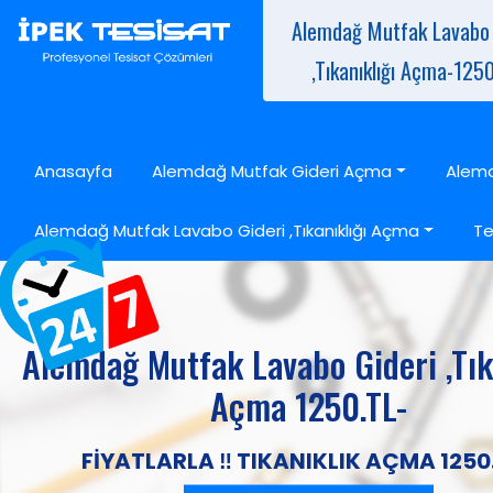
Alemdağ Mutfak Lavabo 
,Tıkanıklığı Açma-1250
Anasayfa
Alemdağ Mutfak Gideri Açma
Alemd
Alemdağ Mutfak Lavabo Gideri ,Tıkanıklığı Açma
Te
Alemdağ Mutfak Lavabo Gideri ,Tık
Açma 1250.TL-
FİYATLARLA ‼️ TIKANIKLIK AÇMA 1250