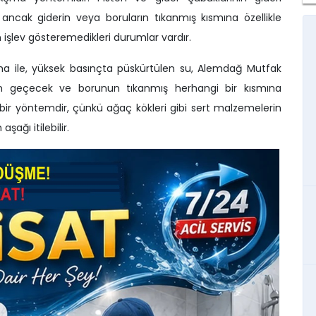
 ancak giderin veya boruların tıkanmış kısmına özellikle
 işlev gösteremedikleri durumlar vardır.
ma ile, yüksek basınçta püskürtülen su, Alemdağ Mutfak
dan geçecek ve borunun tıkanmış herhangi bir kısmına
bir yöntemdir, çünkü ağaç kökleri gibi sert malzemelerin
şağı itilebilir.