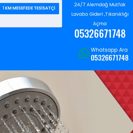
24/7 Alemdağ Mutfak
1 KM MESEFEDE TESİSATÇİ
Lavabo Gideri ,Tıkanıklığı
Açma
05326671748
Whatsapp Ara
05326671748