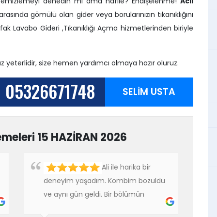
? Temizlemeyi denedin mi ama nafile? Endişelenme!
Acil
r arasında gömülü olan gider veya borularınızın tıkanıklığını
k Lavabo Gideri ,Tıkanıklığı Açma hizmetlerinden biriyle
yeterlidir, size hemen yardımcı olmaya hazır oluruz.
05326671748
SELİM USTA
emeleri 15 HAZİRAN 2026
Ali ile harika bir
deneyim yaşadım. Kombim bozuldu
ve aynı gün geldi. Bir bölümün
değiştirilmesini istedim ve benim