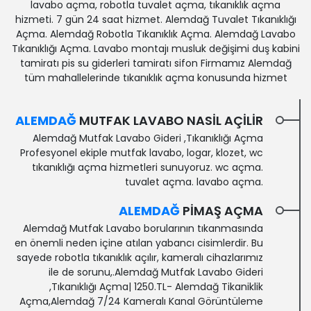
lavabo açma, robotla tuvalet açma, tıkanıklık açma
hizmeti. 7 gün 24 saat hizmet. Alemdağ Tuvalet Tıkanıklığı
Açma. Alemdağ Robotla Tıkanıklık Açma. Alemdağ Lavabo
Tıkanıklığı Açma. Lavabo montajı musluk değişimi duş kabini
tamiratı pis su giderleri tamiratı sifon Firmamız Alemdağ
tüm mahallelerinde tıkanıklık açma konusunda hizmet
ALEMDAĞ
MUTFAK LAVABO NASIL AÇILIR
Alemdağ Mutfak Lavabo Gideri ,Tıkanıklığı Açma
Profesyonel ekiple mutfak lavabo, logar, klozet, wc
tıkanıklığı açma hizmetleri sunuyoruz. wc açma.
tuvalet açma. lavabo açma.
ALEMDAĞ
PIMAŞ AÇMA
Alemdağ Mutfak Lavabo borularının tıkanmasında
en önemli neden içine atılan yabancı cisimlerdir. Bu
sayede robotla tıkanıklık açılır, kameralı cihazlarımız
ile de sorunu,.Alemdağ Mutfak Lavabo Gideri
,Tıkanıklığı Açma| 1250.TL- Alemdağ Tikaniklik
Açma,Alemdağ 7/24 Kameralı Kanal Görüntüleme‎