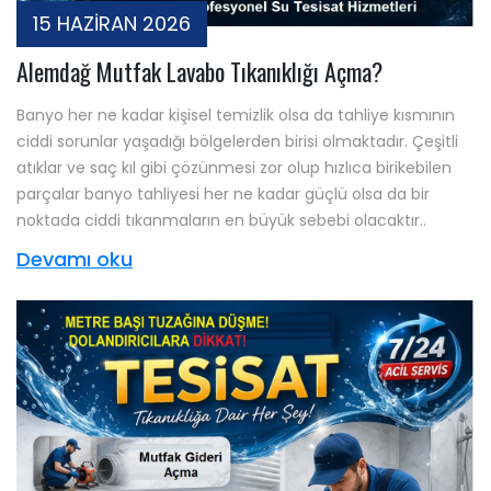
15 HAZİRAN 2026
Alemdağ Mutfak Lavabo Tıkanıklığı Açma?
Banyo her ne kadar kişisel temizlik olsa da tahliye kısmının
ciddi sorunlar yaşadığı bölgelerden birisi olmaktadır. Çeşitli
atıklar ve saç kıl gibi çözünmesi zor olup hızlıca birikebilen
parçalar banyo tahliyesi her ne kadar güçlü olsa da bir
noktada ciddi tıkanmaların en büyük sebebi olacaktır..
Devamı oku