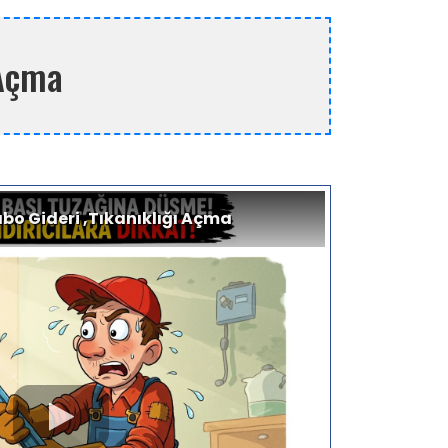
 Açma
o Gideri ,Tıkanıklığı Açma