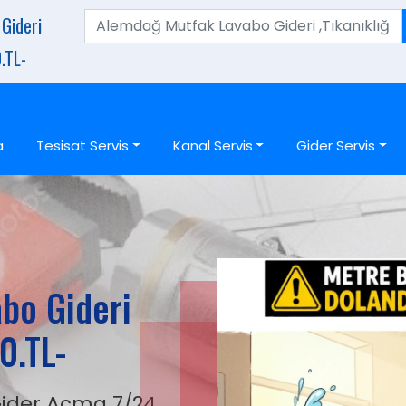
Gideri
.TL-
a
Tesisat Servis
Kanal Servis
Gider Servis
bo Gideri
0.TL-
ider Açma 7/24