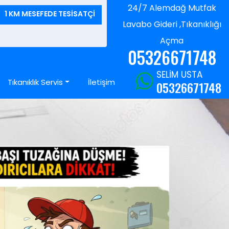
24/7 Alemdağ Mutfak
1 KM MESEFEDE TESİSATÇİ
Lavabo Gideri ,Tıkanıklığı
Açma
05326671748
SELİM USTA
Tıkanıklık Servis
İletişim
05326671748