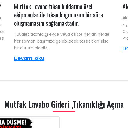
?
Mutfak Lavabo tıkanıklıklarına özel
Al
ekipmanlar ile tıkanıklığın uzun bir süre
ye
Al
oluşmamasını sağlamaktadır.
i
Fi
esi
Gi
Tuvalet tıkanıklığı evde veya ofiste her an herde
esi
Pr
her zaman başımıza gelebilecek tatsız can sıkıcı
D
bir durum olabilir..
Devamı oku
Mutfak Lavabo Gideri ,Tıkanıklığı Açma