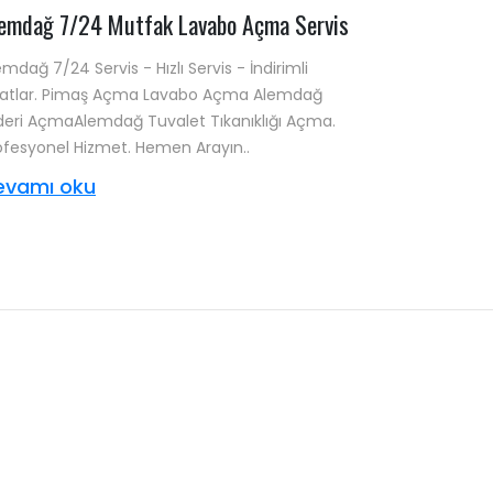
emdağ 7/24 Mutfak Lavabo Açma Servis
emdağ 7/24 Servis - Hızlı Servis - İndirimli
yatlar. Pimaş Açma Lavabo Açma Alemdağ
deri AçmaAlemdağ Tuvalet Tıkanıklığı Açma.
ofesyonel Hizmet. Hemen Arayın..
evamı oku