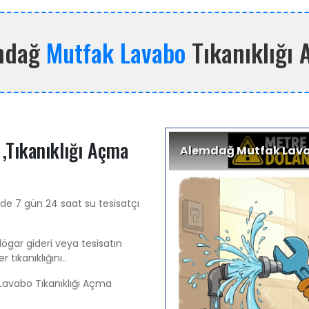
mdağ
Mutfak Lavabo
Tıkanıklığı
,Tıkanıklığı Açma
Alemdağ Mutfak Lavab
de 7 gün 24 saat su tesisatçı
ögar gideri veya tesisatın
 tıkanıklığını..
Lavabo Tıkanıklığı Açma