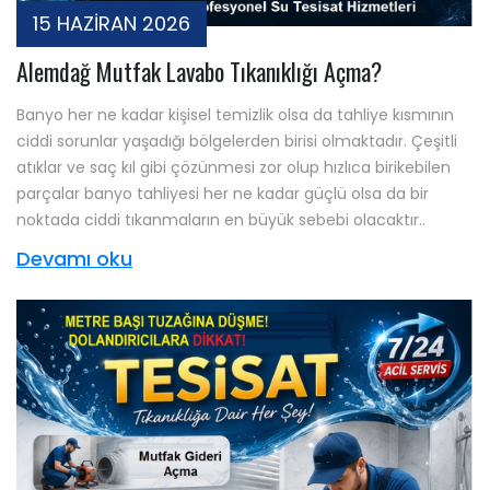
15 HAZİRAN 2026
Alemdağ Mutfak Lavabo Tıkanıklığı Açma?
Banyo her ne kadar kişisel temizlik olsa da tahliye kısmının
ciddi sorunlar yaşadığı bölgelerden birisi olmaktadır. Çeşitli
atıklar ve saç kıl gibi çözünmesi zor olup hızlıca birikebilen
parçalar banyo tahliyesi her ne kadar güçlü olsa da bir
noktada ciddi tıkanmaların en büyük sebebi olacaktır..
Devamı oku