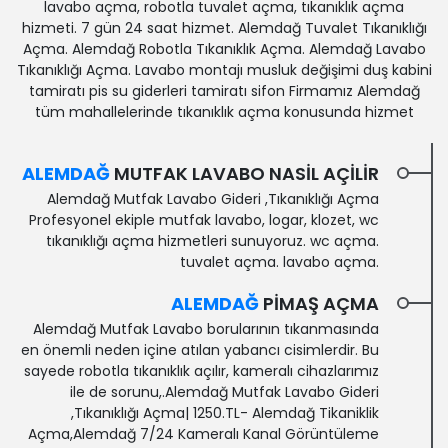
lavabo açma, robotla tuvalet açma, tıkanıklık açma
hizmeti. 7 gün 24 saat hizmet. Alemdağ Tuvalet Tıkanıklığı
Açma. Alemdağ Robotla Tıkanıklık Açma. Alemdağ Lavabo
Tıkanıklığı Açma. Lavabo montajı musluk değişimi duş kabini
tamiratı pis su giderleri tamiratı sifon Firmamız Alemdağ
tüm mahallelerinde tıkanıklık açma konusunda hizmet
ALEMDAĞ
MUTFAK LAVABO NASIL AÇILIR
Alemdağ Mutfak Lavabo Gideri ,Tıkanıklığı Açma
Profesyonel ekiple mutfak lavabo, logar, klozet, wc
tıkanıklığı açma hizmetleri sunuyoruz. wc açma.
tuvalet açma. lavabo açma.
ALEMDAĞ
PIMAŞ AÇMA
Alemdağ Mutfak Lavabo borularının tıkanmasında
en önemli neden içine atılan yabancı cisimlerdir. Bu
sayede robotla tıkanıklık açılır, kameralı cihazlarımız
ile de sorunu,.Alemdağ Mutfak Lavabo Gideri
,Tıkanıklığı Açma| 1250.TL- Alemdağ Tikaniklik
Açma,Alemdağ 7/24 Kameralı Kanal Görüntüleme‎