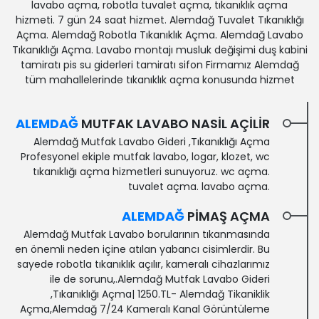
lavabo açma, robotla tuvalet açma, tıkanıklık açma
hizmeti. 7 gün 24 saat hizmet. Alemdağ Tuvalet Tıkanıklığı
Açma. Alemdağ Robotla Tıkanıklık Açma. Alemdağ Lavabo
Tıkanıklığı Açma. Lavabo montajı musluk değişimi duş kabini
tamiratı pis su giderleri tamiratı sifon Firmamız Alemdağ
tüm mahallelerinde tıkanıklık açma konusunda hizmet
ALEMDAĞ
MUTFAK LAVABO NASIL AÇILIR
Alemdağ Mutfak Lavabo Gideri ,Tıkanıklığı Açma
Profesyonel ekiple mutfak lavabo, logar, klozet, wc
tıkanıklığı açma hizmetleri sunuyoruz. wc açma.
tuvalet açma. lavabo açma.
ALEMDAĞ
PIMAŞ AÇMA
Alemdağ Mutfak Lavabo borularının tıkanmasında
en önemli neden içine atılan yabancı cisimlerdir. Bu
sayede robotla tıkanıklık açılır, kameralı cihazlarımız
ile de sorunu,.Alemdağ Mutfak Lavabo Gideri
,Tıkanıklığı Açma| 1250.TL- Alemdağ Tikaniklik
Açma,Alemdağ 7/24 Kameralı Kanal Görüntüleme‎