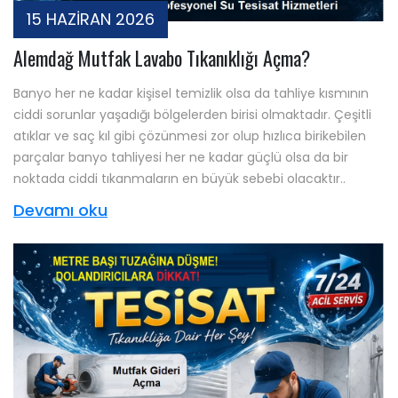
15 HAZİRAN 2026
Alemdağ Mutfak Lavabo Tıkanıklığı Açma?
Banyo her ne kadar kişisel temizlik olsa da tahliye kısmının
ciddi sorunlar yaşadığı bölgelerden birisi olmaktadır. Çeşitli
atıklar ve saç kıl gibi çözünmesi zor olup hızlıca birikebilen
parçalar banyo tahliyesi her ne kadar güçlü olsa da bir
noktada ciddi tıkanmaların en büyük sebebi olacaktır..
Devamı oku