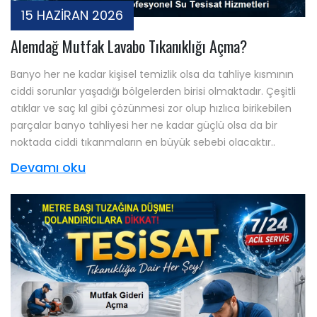
15 HAZİRAN 2026
Alemdağ Mutfak Lavabo Tıkanıklığı Açma?
Banyo her ne kadar kişisel temizlik olsa da tahliye kısmının
ciddi sorunlar yaşadığı bölgelerden birisi olmaktadır. Çeşitli
atıklar ve saç kıl gibi çözünmesi zor olup hızlıca birikebilen
parçalar banyo tahliyesi her ne kadar güçlü olsa da bir
noktada ciddi tıkanmaların en büyük sebebi olacaktır..
Devamı oku