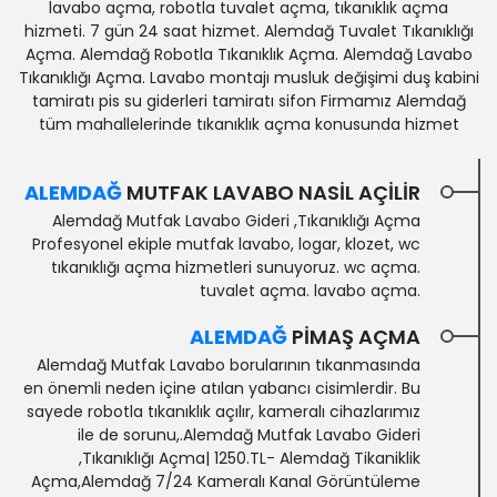
lavabo açma, robotla tuvalet açma, tıkanıklık açma
hizmeti. 7 gün 24 saat hizmet. Alemdağ Tuvalet Tıkanıklığı
Açma. Alemdağ Robotla Tıkanıklık Açma. Alemdağ Lavabo
Tıkanıklığı Açma. Lavabo montajı musluk değişimi duş kabini
tamiratı pis su giderleri tamiratı sifon Firmamız Alemdağ
tüm mahallelerinde tıkanıklık açma konusunda hizmet
ALEMDAĞ
MUTFAK LAVABO NASIL AÇILIR
Alemdağ Mutfak Lavabo Gideri ,Tıkanıklığı Açma
Profesyonel ekiple mutfak lavabo, logar, klozet, wc
tıkanıklığı açma hizmetleri sunuyoruz. wc açma.
tuvalet açma. lavabo açma.
ALEMDAĞ
PIMAŞ AÇMA
Alemdağ Mutfak Lavabo borularının tıkanmasında
en önemli neden içine atılan yabancı cisimlerdir. Bu
sayede robotla tıkanıklık açılır, kameralı cihazlarımız
ile de sorunu,.Alemdağ Mutfak Lavabo Gideri
,Tıkanıklığı Açma| 1250.TL- Alemdağ Tikaniklik
Açma,Alemdağ 7/24 Kameralı Kanal Görüntüleme‎